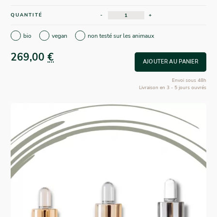
QUANTITÉ
-
+
bio
vegan
non testé sur les animaux
269,00
€
AJOUTER AU PANIER
Envoi sous 48h
Livraison en 3 - 5 jours ouvrés