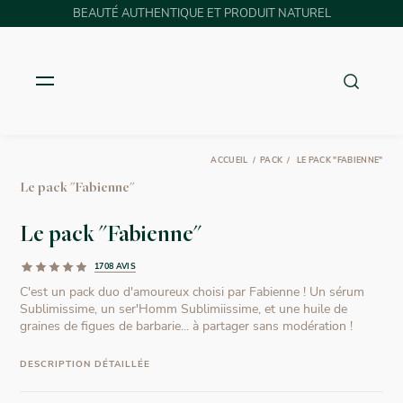
BEAUTÉ AUTHENTIQUE ET PRODUIT NATUREL
ACCUEIL
PACK
LE PACK "FABIENNE"
Le pack "Fabienne"
Le pack "Fabienne"
1708 AVIS
C'est un pack duo d'amoureux choisi par Fabienne ! Un sérum
Sublimissime, un ser'Homm Sublimiissime, et une huile de
graines de figues de barbarie... à partager sans modération !
DESCRIPTION DÉTAILLÉE