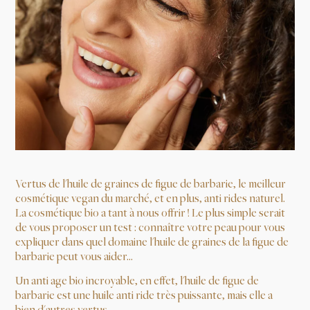
Vertus de l'huile de graines de figue de barbarie, le meilleur
cosmétique vegan du marché, et en plus, anti rides naturel.
La cosmétique bio a tant à nous offrir ! Le plus simple serait
de vous proposer un test : connaître votre peau pour vous
expliquer dans quel domaine l'huile de graines de la figue de
barbarie peut vous aider...
Un anti age bio incroyable, en effet, l'huile de figue de
barbarie est une huile anti ride très puissante, mais elle a