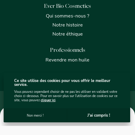
Ever Bio Cosmetics
Qui sommes-nous ?
Notre histoire
Notre éthique
Professionnels
Revendre mon huile
Ce site utilise des cookies pour vous offrir le meilleur
service.
Vous pouvez cependant choisir de ne pas les utiliser en validant votre
choix ci-dessous. Pour en savoir plus sur l'utilisation de cookies sur ce
Mentions légales
Plan du site internet - Ever Bio Cosmétics
site, vous pouvez
cliquer ici
.
Protection des données
Utilisation des cookies
C.G.V.
Ever Bio Cosmetics © 2026
. Site par
sercopointweb
.
0
J'ai compris !
Non merci !