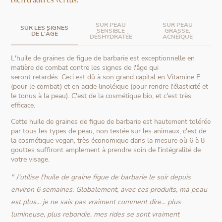
bien d'autres vertus.
SUR PEAU
SUR PEAU
SUR LES SIGNES
SENSIBLE
GRASSE,
DE L'ÂGE
DÉSHYDRATÉE
ACNÉIQUE
L'huile de graines de figue de barbarie est exceptionnelle en
matière de combat contre les signes de l'âge qui
seront retardés. Ceci est dû à son grand capital en Vitamine E
(pour le combat) et en acide linoléique (pour rendre l'élasticité et
le tonus à la peau). C'est de la cosmétique bio, et c'est très
efficace.
Cette huile de graines de figue de barbarie est hautement tolérée
par tous les types de peau, non testée sur les animaux, c'est de
la cosmétique vegan, très économique dans la mesure où 6 à 8
gouttes suffiront amplement à prendre soin de l'intégralité de
votre visage.
" J'utilise l'huile de graine figue de barbarie le soir depuis
environ 6 semaines. Globalement, avec ces produits, ma peau
est plus... je ne sais pas vraiment comment dire... plus
lumineuse, plus rebondie, mes rides se sont vraiment