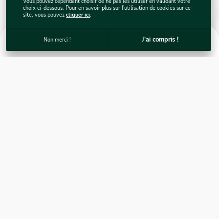
Vous pouvez cependant choisir de ne pas les utiliser en validant votre
choix ci-dessous. Pour en savoir plus sur l'utilisation de cookies sur ce
site, vous pouvez
cliquer ici
.
0
J'ai compris !
Non merci !
L'huile de graines de figue de barbarie, la
magicienne
TOUTES LES ACTUS