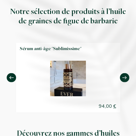
Notre sélection de produits à l’huile
de graines de figue de barbarie
Sérum anti-âge "Sublimissime"
Hu
bi
00
€
94,00
€
Découvrez nos gammes d’huiles