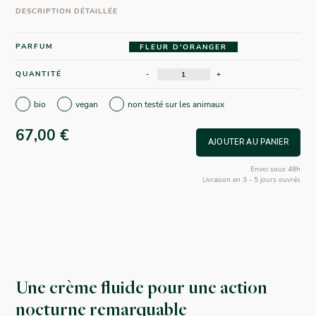
DESCRIPTION DÉTAILLÉE
PARFUM
FLEUR D'ORANGER
QUANTITÉ
-
+
bio
vegan
non testé sur les animaux
67,00 €
AJOUTER AU PANIER
Envoi sous 48h
Livraison en 3 - 5 jours ouvrés
Une crème fluide pour une action
nocturne remarquable