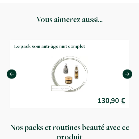
Vous aimerez aussi...
Le pack soin anti-âge nuit complet
€
130,90
€
Nos packs et routines beauté avec ce
produit