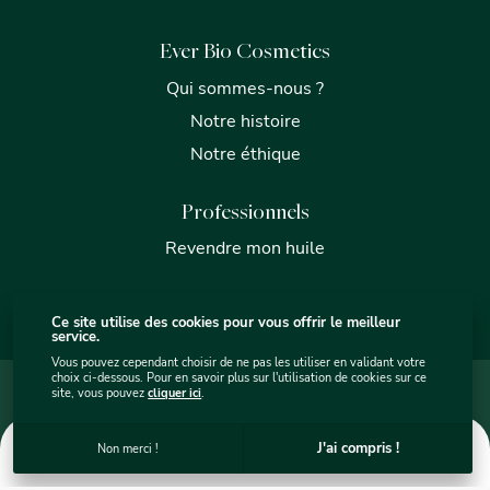
Ever Bio Cosmetics
Qui sommes-nous ?
Notre histoire
Notre éthique
Professionnels
Revendre mon huile
Ce site utilise des cookies pour vous offrir le meilleur
service.
Vous pouvez cependant choisir de ne pas les utiliser en validant votre
choix ci-dessous. Pour en savoir plus sur l'utilisation de cookies sur ce
Mentions légales
Plan du site internet - Ever Bio Cosmétics
site, vous pouvez
cliquer ici
.
Protection des données
Utilisation des cookies
C.G.V.
Ever Bio Cosmetics © 2026
. Site par
sercopointweb
.
0
J'ai compris !
Non merci !