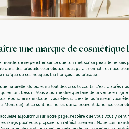
ître une marque de cosmétique b
le monde, de se pencher sur ce que l'on met sur sa peau. Je ne sais
e dans des produits cosmétiques nous parait normal... et nous trouv
 marque de cosmétiques bio français... ou presque...
 naturelle, du bio et surtout des circuits courts. C'est, d'après nou
i en ont besoin. Vous allez me dire que faire de la vente en ligne
vous répondrai sans doute : vous êtes ici chez le fournisseur, vous êt
i Monsieur), et ce sont nos huiles qui se trouvent dans nos cosméti
accueille aujourd'hui sur notre page. J'espère que vous vous y senti
s les rangs pour vous proposer un rafraîchissement. Notre comman
là... Si vous voulez sortir en marche, cela ne devrait poser aucun prob