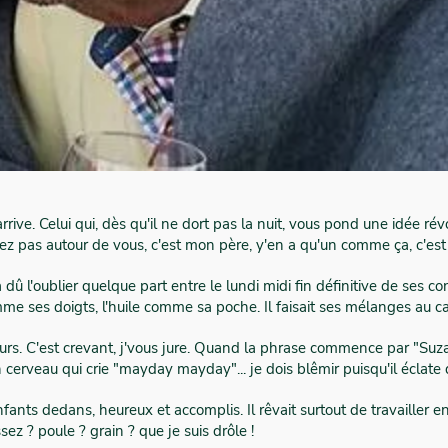
rrive. Celui qui, dès qu'il ne dort pas la nuit, vous pond une idée rév
z pas autour de vous, c'est mon père, y'en a qu'un comme ça, c'est sû
il a dû l'oublier quelque part entre le lundi midi fin définitive de ses co
e ses doigts, l'huile comme sa poche. Il faisait ses mélanges au cabi
jours. C'est crevant, j'vous jure. Quand la phrase commence par "Suz
 cerveau qui crie "mayday mayday"... je dois blêmir puisqu'il éclate 
nfants dedans, heureux et accomplis. Il rêvait surtout de travailler en 
ssez ? poule ? grain ? que je suis drôle !