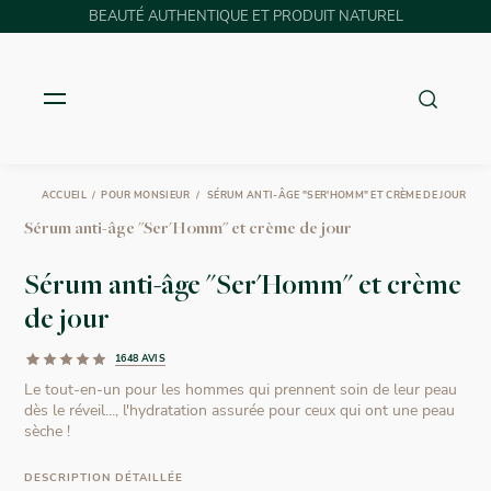
BEAUTÉ AUTHENTIQUE ET PRODUIT NATUREL
ACCUEIL
POUR MONSIEUR
SÉRUM ANTI-ÂGE "SER'HOMM" ET CRÈME DE JOUR
Sérum anti-âge "Ser'Homm" et crème de jour
Sérum anti-âge "Ser'Homm" et crème
de jour
1648 AVIS
Le tout-en-un pour les hommes qui prennent soin de leur peau
dès le réveil..., l'hydratation assurée pour ceux qui ont une peau
sèche !
DESCRIPTION DÉTAILLÉE