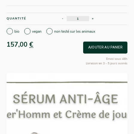
QUANTITÉ
-
+
bio
vegan
non testé sur les animaux
157,00
€
AJOUTER AU PANIER
Envoi sous 48h
Livraison en 3 - 5 jours ouvrés