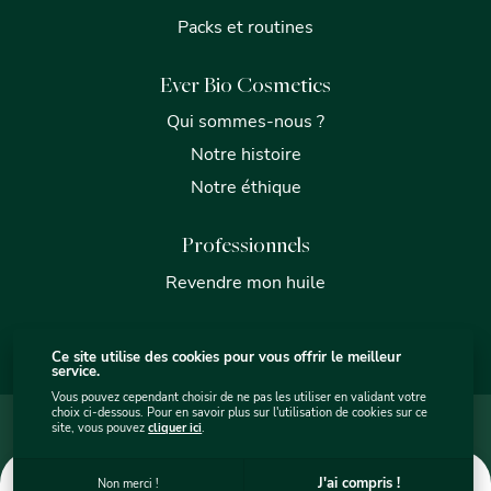
Packs et routines
Ever Bio Cosmetics
Qui sommes-nous ?
Notre histoire
Notre éthique
Professionnels
Revendre mon huile
Ce site utilise des cookies pour vous offrir le meilleur
service.
Vous pouvez cependant choisir de ne pas les utiliser en validant votre
choix ci-dessous. Pour en savoir plus sur l'utilisation de cookies sur ce
Mentions légales
Plan du site internet - Ever Bio Cosmétics
site, vous pouvez
cliquer ici
.
Protection des données
Utilisation des cookies
C.G.V.
Ever Bio Cosmetics © 2026
. Site par
sercopointweb
.
0
J'ai compris !
Non merci !