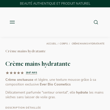
BEAUTÉ AUTHENTIQUE ET PRODUIT NATUREL
ACCUEIL
CORPS
CRÈME MAINS HYDRATANTE
Crème mains hydratante
Crème mains hydratante
1647 AVIS
Crème onctueuse
et légère, une texture mousse grâce à sa
composition exclusive
Ever Bio Cosmetics
Délicatement parfumée "senteur oriental", elle
hydrate
les mains
sèches sans laisser de voile gras.
DESCRIPTION DÉTAILLÉE