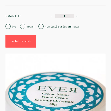
QUANTITÉ
-
+
bio
vegan
non testé sur les animaux
Rupture de stock