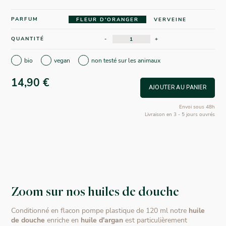
PARFUM
FLEUR D'ORANGER
VERVEINE
QUANTITÉ
-
+
bio
vegan
non testé sur les animaux
14,90 €
AJOUTER AU PANIER
Envoi sous 48h
Livraison en 3 - 5 jours ouvrés
Zoom sur nos huiles de douche
Conditionné en flacon pompe plastique de 120 ml notre
huile
de douche
enriche en
huile d'argan
est particulièrement