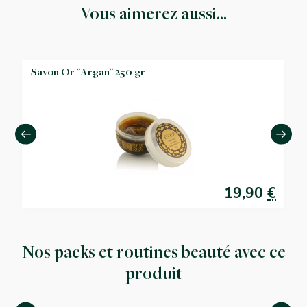
Vous aimerez aussi...
Savon Or "Argan" 250 gr
€
19,90
€
Nos packs et routines beauté avec ce
produit