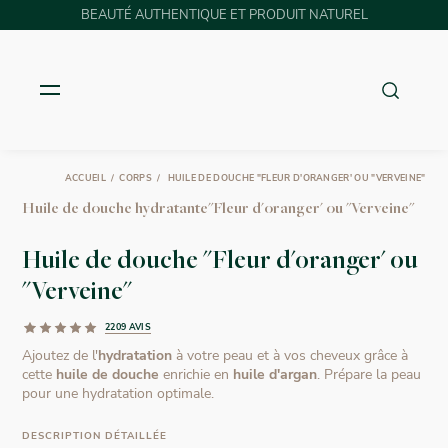
BEAUTÉ AUTHENTIQUE ET PRODUIT NATUREL
ACCUEIL
CORPS
HUILE DE DOUCHE "FLEUR D'ORANGER' OU "VERVEINE"
Huile de douche hydratante"Fleur d'oranger' ou "Verveine"
Huile de douche "Fleur d'oranger' ou
"Verveine"
2209 AVIS
Ajoutez de l'
hydratation
à votre peau et à vos cheveux grâce à
cette
huile de douche
enrichie en
huile d'argan
. Prépare la peau
pour une hydratation optimale.
DESCRIPTION DÉTAILLÉE