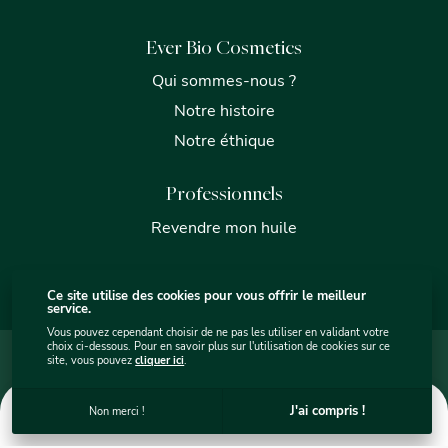
Ever Bio Cosmetics
Qui sommes-nous ?
Notre histoire
Notre éthique
Professionnels
Revendre mon huile
Ce site utilise des cookies pour vous offrir le meilleur
service.
Vous pouvez cependant choisir de ne pas les utiliser en validant votre
choix ci-dessous. Pour en savoir plus sur l'utilisation de cookies sur ce
Mentions légales
Plan du site internet - Ever Bio Cosmétics
site, vous pouvez
cliquer ici
.
Protection des données
Utilisation des cookies
C.G.V.
Ever Bio Cosmetics © 2026
. Site par
sercopointweb
.
0
J'ai compris !
Non merci !