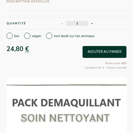
DESCRIPTION DÉTAILLÉE
QUANTITÉ
-
+
bio
vegan
non testé sur les animaux
24,80
€
AJOUTER AU PANIER
Envoi sous 48h
Livraison en 3 - 5 jours ouvrés