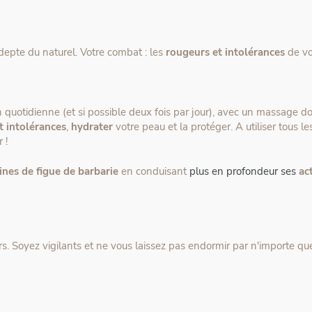
depte du naturel. Votre combat : les
rougeurs et intolérances
de vo
n quotidienne (et si possible deux fois par jour), avec un massage d
t intolérances
,
hydrater
votre peau et la protéger. A utiliser tous 
r !
ines de figue de barbarie
en conduisant
plus en profondeur ses
ac
rs. Soyez vigilants et ne vous laissez pas endormir par n'importe que