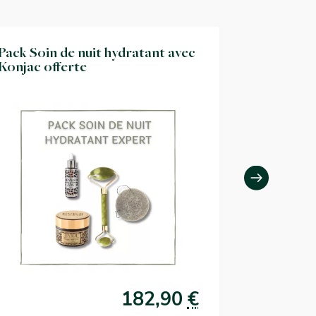
Pack Soin de nuit hydratant avec
Le pack so
Konjac offerte
complet
182,90
€