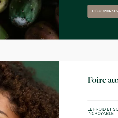
DÉCOUVRIR SES
Foire au
LE FROID ET S
INCROYABLE !