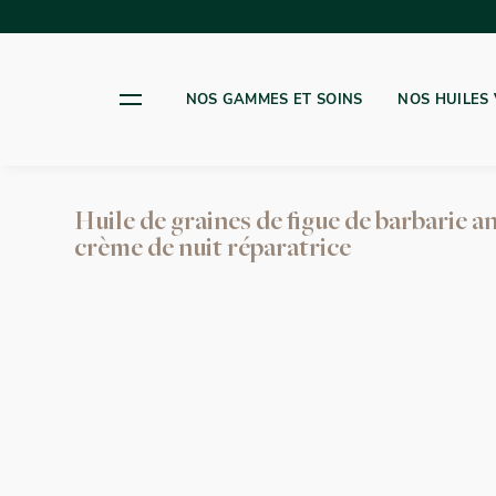
NOS GAMMES ET SOINS
NOS HUILES 
VISAGE
HUILE DE GRAINES DE FI
Huile de graines de figue de barbarie a
CORPS
HUILE D'ARGAN
crème de nuit réparatrice
CHEVEUX
HUILE DE NIGELLE BIO
ACCESSOIRES
PACK
GAMMES
POUR MONSIEUR