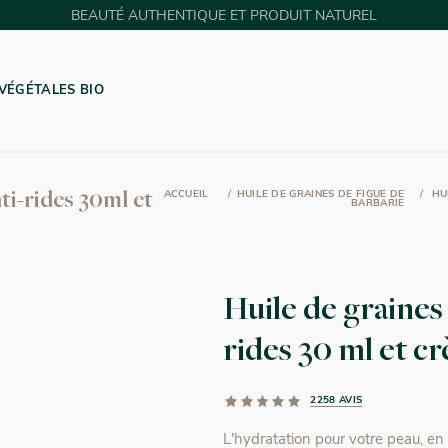
BEAUTÉ AUTHENTIQUE ET PRODUIT NATUREL
VÉGÉTALES BIO
GUE DE BARBARIE
ACCUEIL
HUILE DE GRAINES DE FIGUE DE
HUI
nti-rides 30ml et
BARBARIE
Huile de graines 
rides 30 ml et c
2258 AVIS
L'hydratation pour votre peau, en s